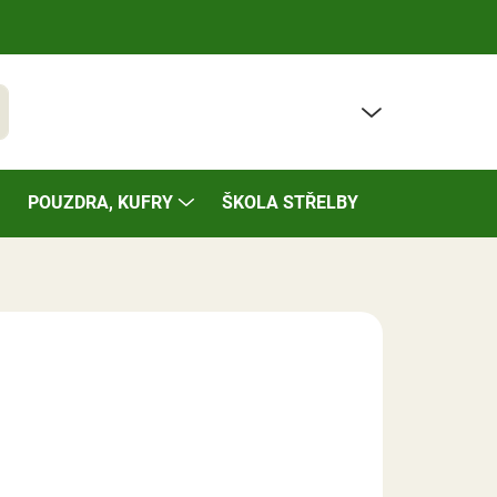
PRÁZDNÝ KOŠÍK
t
NÁKUPNÍ
KOŠÍK
POUZDRA, KUFRY
ŠKOLA STŘELBY
BAZÁREK