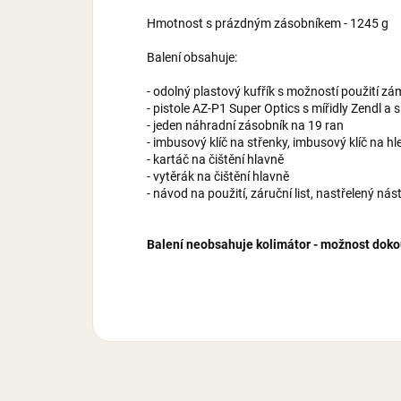
Hmotnost s prázdným zásobníkem - 1245 g
Balení obsahuje:
- odolný plastový kufřík s možností použití z
- pistole AZ-P1 Super Optics s mířidly Zendl 
- jeden náhradní zásobník na 19 ran
- imbusový klíč na střenky, imbusový klíč na hl
- kartáč na čištění hlavně
- vytěrák na čištění hlavně
- návod na použití, záruční list, nastřelený nás
Balení neobsahuje kolimátor - možnost dokou