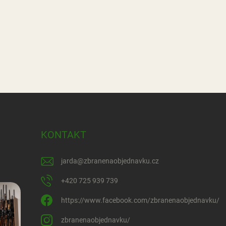
KONTAKT
jarda
@
zbranenaobjednavku.cz
+420 725 939 739
https://www.facebook.com/zbranenaobjednavku/
zbranenaobjednavku/