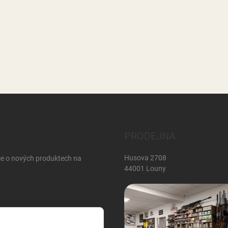
PRODEJNA
Husova 2708
ce o nových produktech na
44001 Louny