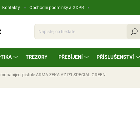
Kontakty
Obchodní podmínky a GDPR
Hleda
TIKA
TREZORY
PŘEBÍJENÍ
PŘÍSLUŠENSTVÍ
monabíjecí pistole ARMA ZEKA AZ-P1 SPECIAL GREEN
ocení
80 910 Kč
Měrná
NA OBJEDNÁVKU