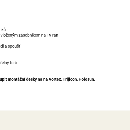
ámků
a s vloženým zásobníkem na 19 ran
edí a spoušť
třelný terč
pit montážní desky na na Vortex, Trijicon, Holosun.