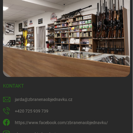
KONTAKT
jarda
@
zbranenaobjednavku.cz
+420 725 939 739
https://www.facebook.com/zbranenaobjednavku/