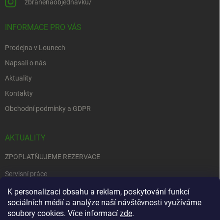
zbranenaobjednavku/
INFORMACE PRO VÁS
Prodejna v Lounech
Napsali o nás
Aktuality
Kontakty
Obchodní podmínky a GDPR
AKTUALITY
ZPOPLATŇUJEME REZERVACE
Servisní práce
EDENRED
K personalizaci obsahu a reklam, poskytování funkcí
sociálních médií a analýze naší návštěvnosti využíváme
Nemůžete se rozhodnout….
soubory cookies. Více informací
zde
.