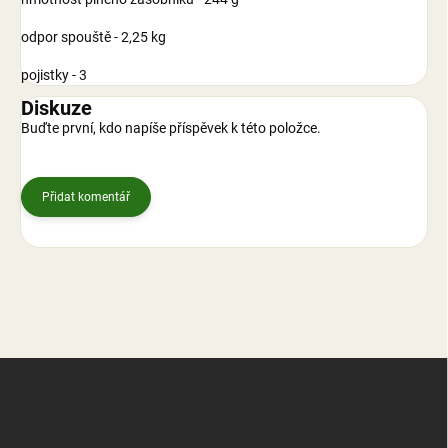
odpor spouště - 2,25 kg
pojistky - 3
Diskuze
Buďte první, kdo napíše příspěvek k této položce.
Přidat komentář
Z
á
p
a