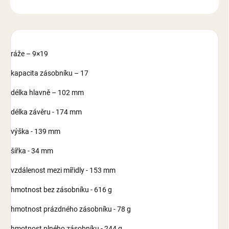
ZEPTAT SE
ráže – 9×19
kapacita zásobníku – 17
délka hlavně – 102 mm
délka závěru - 174 mm
výška - 139 mm
šířka - 34 mm
vzdálenost mezi mířidly - 153 mm
hmotnost bez zásobníku - 616 g
hmotnost prázdného zásobníku - 78 g
hmotnost plného zásobníku - 244 g