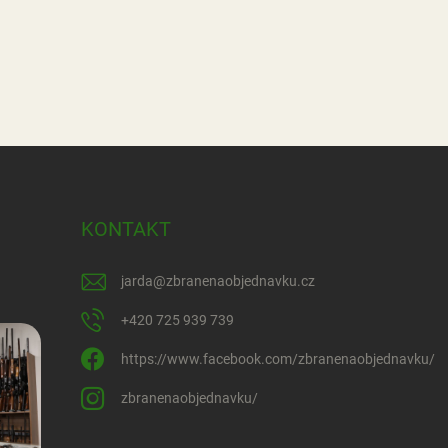
KONTAKT
jarda
@
zbranenaobjednavku.cz
+420 725 939 739
https://www.facebook.com/zbranenaobjednavku/
zbranenaobjednavku/