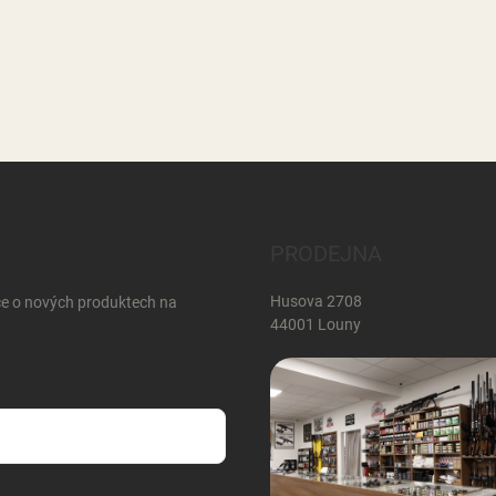
PRODEJNA
Husova 2708
ce o nových produktech na
44001 Louny