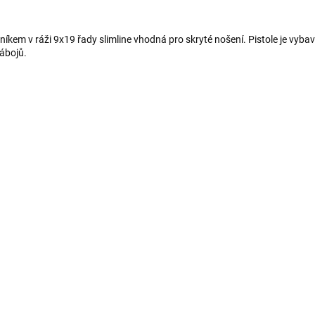
kem v ráži 9x19 řady slimline vhodná pro skryté nošení. Pistole je vybave
ábojů.