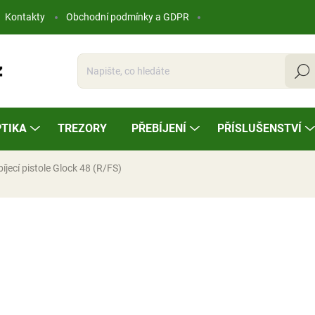
Kontakty
Obchodní podmínky a GDPR
Hleda
TIKA
TREZORY
PŘEBÍJENÍ
PŘÍSLUŠENSTVÍ
jecí pistole Glock 48 (R/FS)
ocení
18 100 Kč
Měrná
SKLADEM