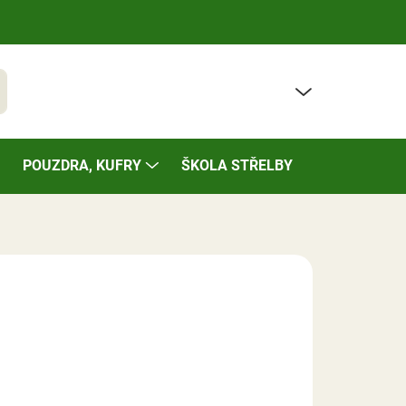
PRÁZDNÝ KOŠÍK
t
NÁKUPNÍ
KOŠÍK
POUZDRA, KUFRY
ŠKOLA STŘELBY
BAZÁREK