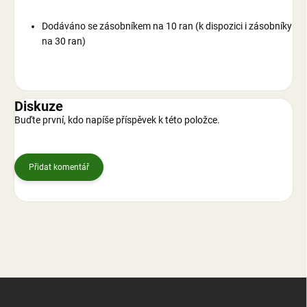
Dodáváno se zásobníkem na 10 ran (k dispozici i zásobníky
na 30 ran)
Diskuze
Buďte první, kdo napíše příspěvek k této položce.
Přidat komentář
Z
á