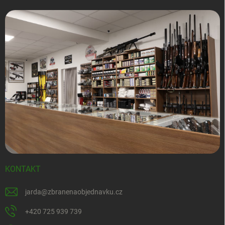
KONTAKT
jarda
@
zbranenaobjednavku.cz
+420 725 939 739