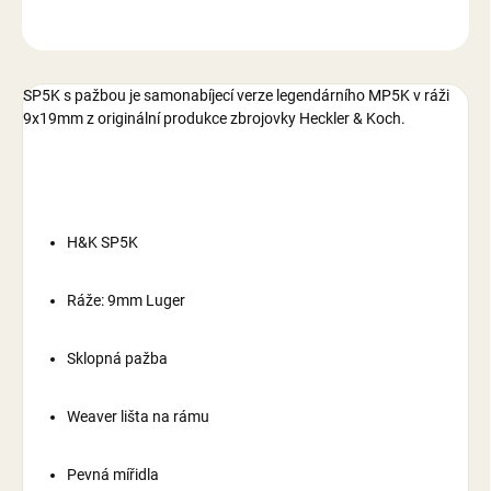
ZEPTAT SE
SP5K s pažbou je samonabíjecí verze legendárního MP5K v ráži
9x19mm z originální produkce zbrojovky Heckler & Koch.
H
&
K SP5K
Ráže: 9mm Luger
Sklopná pažba
Weaver lišta na rámu
Pevná mířidla