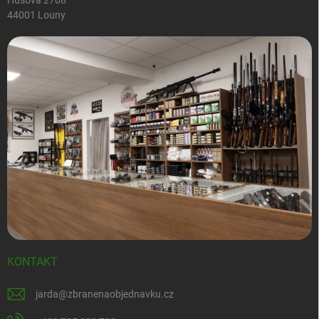
Husova 2708
44001 Louny
KONTAKT
jarda
@
zbranenaobjednavku.cz