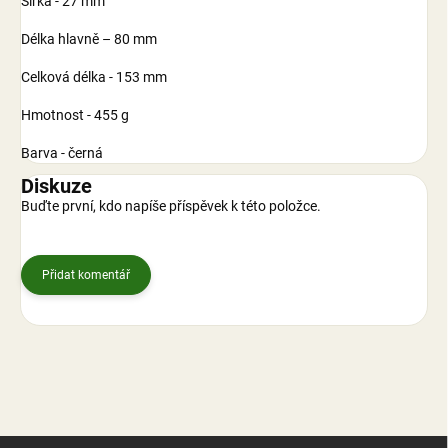
Šířka - 27 mm
Délka hlavně – 80 mm
Celková délka - 153 mm
Hmotnost - 455 g
Barva - černá
Diskuze
Buďte první, kdo napíše příspěvek k této položce.
Přidat komentář
Z