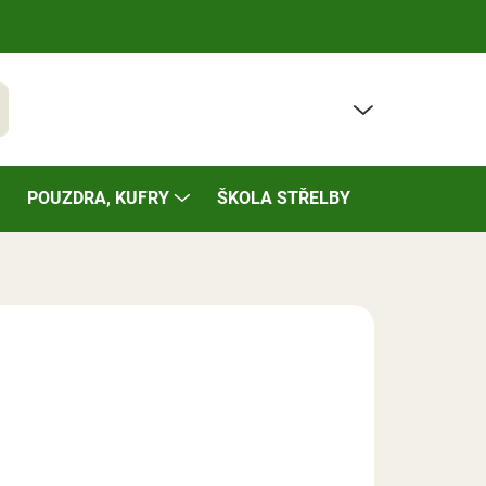
PRÁZDNÝ KOŠÍK
t
NÁKUPNÍ
KOŠÍK
POUZDRA, KUFRY
ŠKOLA STŘELBY
BAZÁREK