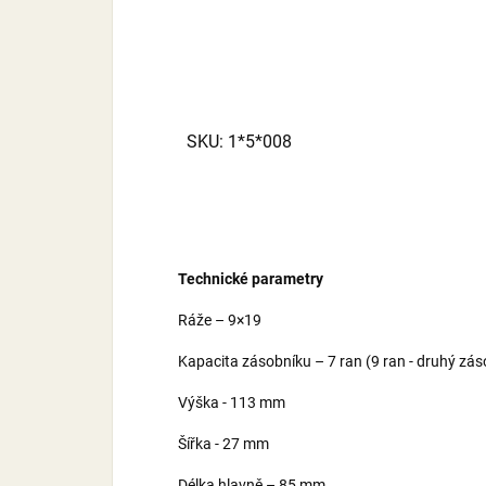
SKU: 1*5*008
Technické parametry
Ráže – 9×19
Kapacita zásobníku – 7 ran (9 ran - druhý záso
Výška - 113 mm
Šířka - 27 mm
Délka hlavně – 85 mm