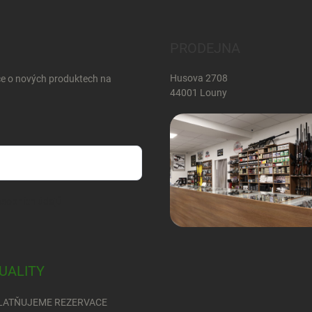
PRODEJNA
Husova 2708
ce o nových produktech na
44001 Louny
sobních údajů
UALITY
LATŇUJEME REZERVACE