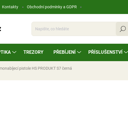
Kontakty
Obchodní podmínky a GDPR
Hleda
TIKA
TREZORY
PŘEBÍJENÍ
PŘÍSLUŠENSTVÍ
monabíjecí pistole HS PRODUKT S7 černá
ocení
15 125 Kč
Měrná
NA OBJEDNÁVKU