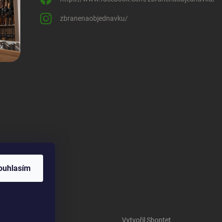
zbranenaobjednavku/
ouhlasím
Vytvořil Shoptet