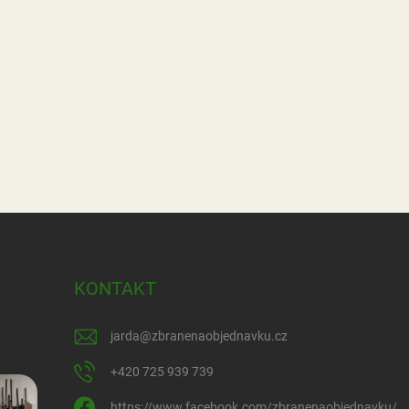
KONTAKT
jarda
@
zbranenaobjednavku.cz
+420 725 939 739
https://www.facebook.com/zbranenaobjednavku/