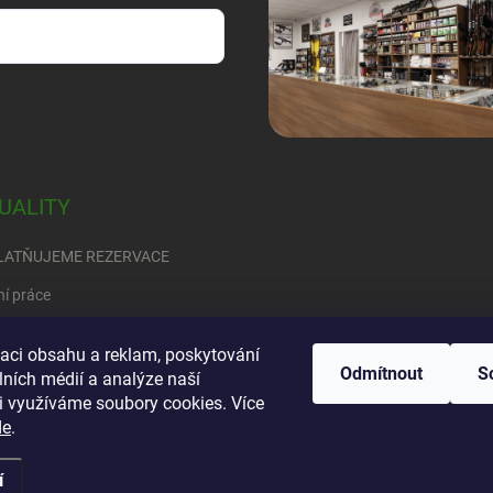
sobních údajů
UALITY
LATŇUJEME REZERVACE
ní práce
RED
zaci obsahu a reklam, poskytování
Odmítnout
S
ete se rozhodnout….
lních médií a analýze naší
i využíváme soubory cookies. Více
de
.
í
vyhrazena.
Upravit nastavení cookies