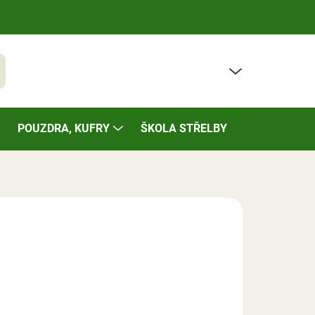
PRÁZDNÝ KOŠÍK
t
NÁKUPNÍ
KOŠÍK
POUZDRA, KUFRY
ŠKOLA STŘELBY
BAZÁREK