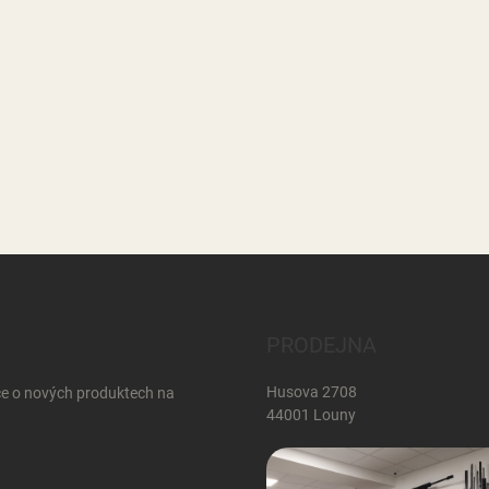
PRODEJNA
Husova 2708
ce o nových produktech na
44001 Louny