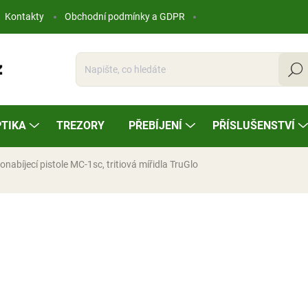
Kontakty
Obchodní podmínky a GDPR
Hleda
TIKA
TREZORY
PŘEBÍJENÍ
PŘÍSLUŠENSTVÍ
nabíjecí pistole MC-1sc, tritiová mířidla TruGlo
ocení
15 980 Kč
Měrná
NA OBJEDNÁVKU