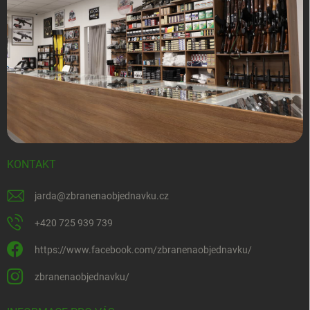
KONTAKT
jarda
@
zbranenaobjednavku.cz
+420 725 939 739
https://www.facebook.com/zbranenaobjednavku/
zbranenaobjednavku/