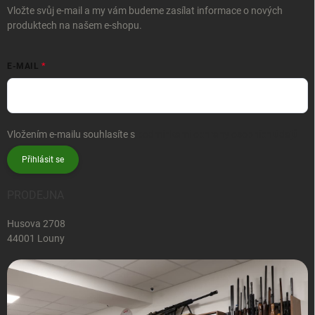
Vložte svůj e-mail a my vám budeme zasílat informace o nových
produktech na našem e-shopu.
E-MAIL
Vložením e-mailu souhlasíte s
podmínkami ochrany osobních údajů
Přihlásit se
PRODEJNA
Husova 2708
44001 Louny