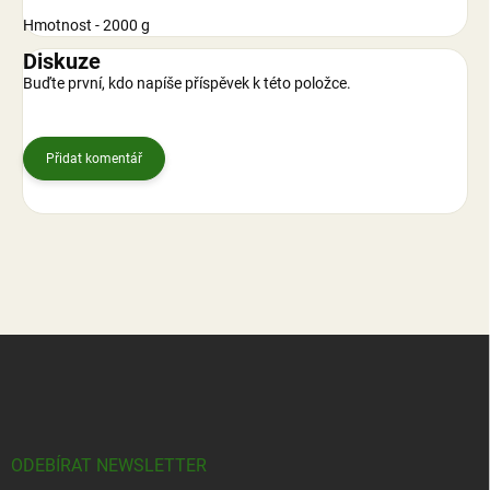
Hmotnost - 2000 g
Diskuze
Buďte první, kdo napíše příspěvek k této položce.
Přidat komentář
Z
á
p
a
t
í
ODEBÍRAT NEWSLETTER