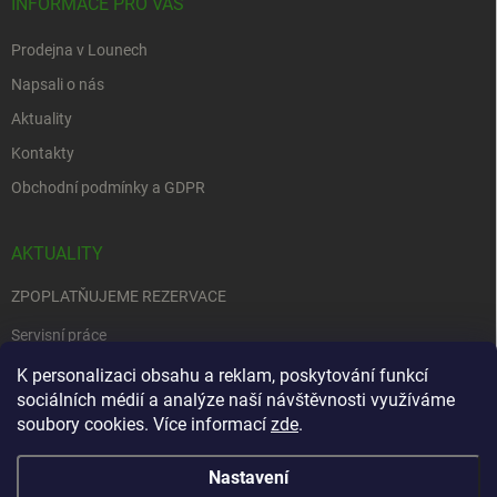
INFORMACE PRO VÁS
Prodejna v Lounech
Napsali o nás
Aktuality
Kontakty
Obchodní podmínky a GDPR
AKTUALITY
ZPOPLATŇUJEME REZERVACE
Servisní práce
EDENRED
K personalizaci obsahu a reklam, poskytování funkcí
sociálních médií a analýze naší návštěvnosti využíváme
Nemůžete se rozhodnout….
soubory cookies. Více informací
zde
.
Nastavení