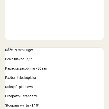
−
+
Přidat do košíku
DETAILNÍ INFORMACE
ZEPTAT SE
Ráže - 9 mm Luger
Délka hlavně - 4,5"
Kapacita zásobníku - 30 ran
Pažba - teleskopická
Rukojeť - pistolová
Předpažbí - standard
Stoupání vývrtu - 1:10"