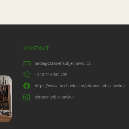
KONTAKT
jarda
@
zbranenaobjednavku.cz
+420 725 939 739
https://www.facebook.com/zbranenaobjednavku/
zbranenaobjednavku/