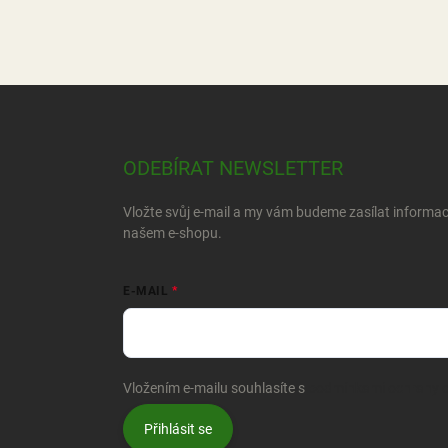
Z
á
p
a
ODEBÍRAT NEWSLETTER
t
í
Vložte svůj e-mail a my vám budeme zasílat informa
našem e-shopu.
E-MAIL
Vložením e-mailu souhlasíte s
podmínkami ochrany o
Přihlásit se