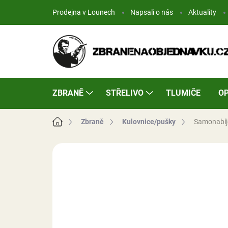
Přejít
Prodejna v Lounech
Napsali o nás
Aktuality
na
obsah
ZBRANĚ
STŘELIVO
TLUMIČE
OP
Domů
Zbraně
Kulovnice/pušky
Samonabíj
Neohodnoceno
Podrobnosti hodn
NA ZBROJNÍ
OPRÁVNĚNÍ