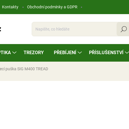
Kontakty
Obchodní podmínky a GDPR
Hleda
TIKA
TREZORY
PŘEBÍJENÍ
PŘÍSLUŠENSTVÍ
ecí puška SIG M400 TREAD
ocení
32 980 Kč
Měrná
NA OBJEDNÁVKU