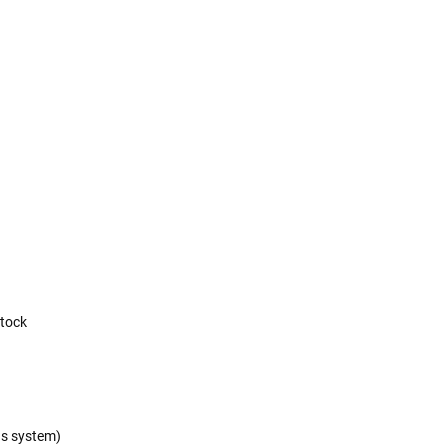
stock
as system)