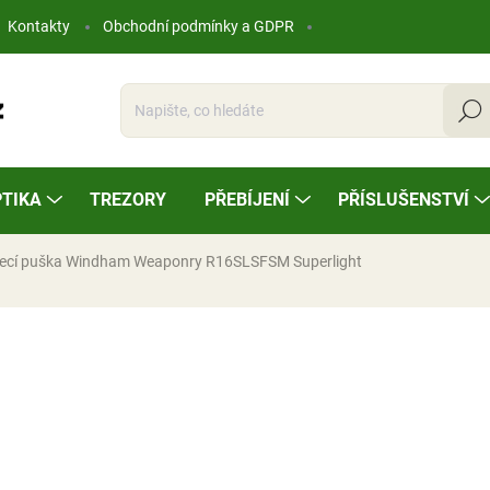
Kontakty
Obchodní podmínky a GDPR
Hleda
TIKA
TREZORY
PŘEBÍJENÍ
PŘÍSLUŠENSTVÍ
ecí puška Windham Weaponry R16SLSFSM Superlight
ocení
36 300 Kč
Měrná
NA OBJEDNÁVKU