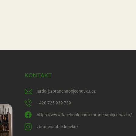
KONTAKT
jarda
@
zbranenaobjednavku.cz
+420 725 939 739
https://www.facebook.com/zbranenaobjednavku/
zbranenaobjednavku/