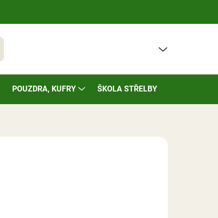
PRÁZDNÝ KOŠÍK
t
NÁKUPNÍ
KOŠÍK
POUZDRA, KUFRY
ŠKOLA STŘELBY
BAZÁREK