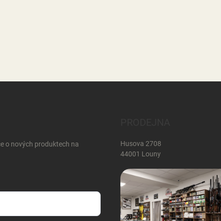
PRODEJNA
Husova 2708
ce o nových produktech na
44001 Louny