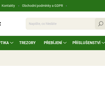
Kontakty
Obchodní podmínky a GDPR
Hleda
TIKA
TREZORY
PŘEBÍJENÍ
PŘÍSLUŠENSTVÍ
ocení
7 359,99 Kč
Měrná
SKLADEM