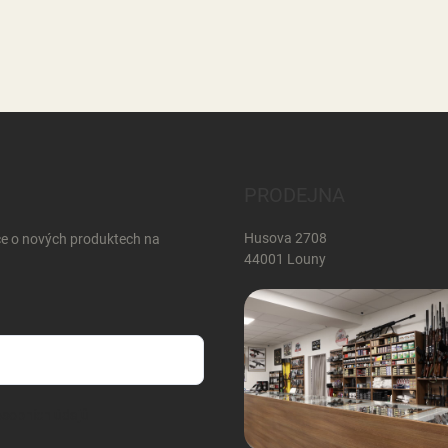
PRODEJNA
Husova 2708
ce o nových produktech na
44001 Louny
sobních údajů