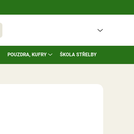
PRÁZDNÝ KOŠÍK
t
NÁKUPNÍ
KOŠÍK
POUZDRA, KUFRY
ŠKOLA STŘELBY
BAZÁREK