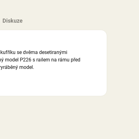
Diskuze
l kufříku se dvěma desetiranými
ný model P226 s railem na rámu před
evyráběný model.