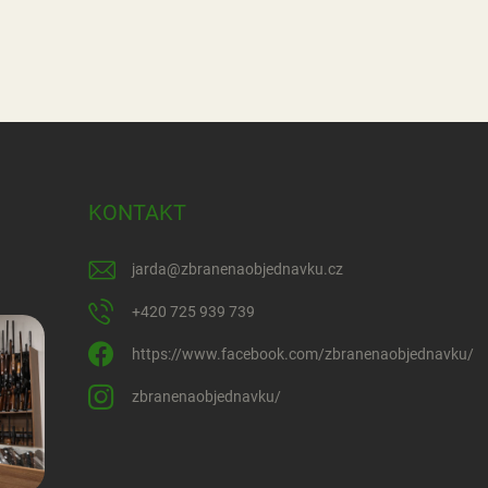
KONTAKT
jarda
@
zbranenaobjednavku.cz
+420 725 939 739
https://www.facebook.com/zbranenaobjednavku/
zbranenaobjednavku/