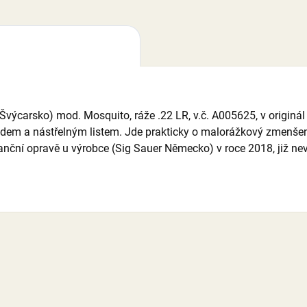
Švýcarsko) mod. Mosquito, ráže .22 LR, v.č. A005625, v originá
odem a nástřelným listem. Jde prakticky o malorážkový zmenše
anční opravě u výrobce (Sig Sauer Německo) v roce 2018, již n