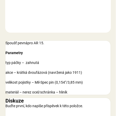
DETAILNÍ INFORMACE
ZEPTAT SE
Spoušť pevnápro AR 15.
Parametry
typ páčky – zahnutá
akce – krátká dvoufázová (navržená jako 1911)
velikost pojistky – Mil-Spec pin (0,154″/3,85 mm)
materiál – nerez ocel/schránka – hliník
Diskuze
Buďte první, kdo napíše příspěvek k této položce.