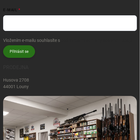
E-MAIL
Vložením e-mailu souhlasíte s
podmínkami ochrany osobních údajů
Přihlásit se
PRODEJNA
Husova 2708
44001 Louny