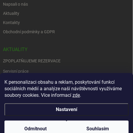
Napsali o nás
Aktuality
Kontakty
Obchodní podmínky a GDPR
AKTUALITY
ZPOPLATŇUJEME REZERVACE
Servisní práce
EDENRED
K personalizaci obsahu a reklam, poskytování funkcí
sociálních médií a analýze naší návštěvnosti využíváme
Nemůžete se rozhodnout….
soubory cookies. Více informací
zde
.
Nastavení
Copyright 2026
Zbraně na objednávku
. Všechna práva vyhrazena.
Upravit
nastavení cookies
Odmítnout
Souhlasím