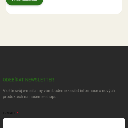
Z
á
p
a
t
í
ODEBÍRAT NEWSLETTER
Vložte svůj e-mail a my vám budeme zasílat informace o nových
produktech na našem e-shopu.
E-MAIL