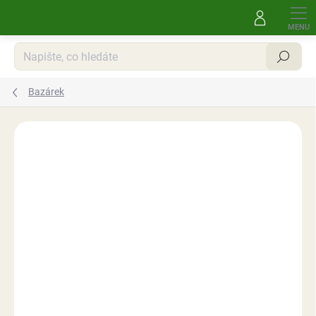
Přejít
na
obsah
Hledat
Bazárek
Neohodnoceno
Podrobnosti hodnocení
NA ZBROJNÍ
OPRÁVNĚNÍ