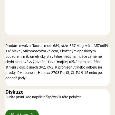
−
+
Přidat do košíku
DETAILNÍ INFORMACE
ZEPTAT SE
Prodám revolver Taurus mod. 689, ráže .357 Mag, v.č. LA576659
s 6" hlavní, 6tikomorovým válcem, s koženým opaskovým
pouzdrem, mikrometricky stavitelné hledí, na mušce záměrně
chybí plastové zvýraznění. První majitel, užíván pro soutěžní
střílení v disciplínách SVZ, KVZ. K prohlédnutí nebo odběru na
prodejně v Lounech, Husova 2708 Po, St, Čt, Pá 9-15 nebo po
dohodě jindy.
Diskuze
Buďte první, kdo napíše příspěvek k této položce.
Přidat komentář