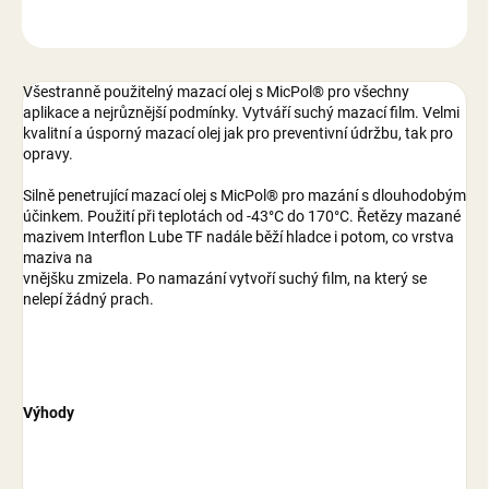
ZEPTAT SE
Všestranně použitelný mazací olej s MicPol® pro všechny
aplikace a nejrůznější podmínky. Vytváří suchý mazací film. Velmi
kvalitní a úsporný mazací olej jak pro preventivní údržbu, tak pro
opravy.
Silně penetrující mazací olej s MicPol® pro mazání s dlouhodobým
účinkem. Použití při teplotách od -43°C do 170°C. Řetězy mazané
mazivem Interflon Lube TF nadále běží hladce i potom, co vrstva
maziva na
vnějšku zmizela. Po namazání vytvoří suchý film, na který se
nelepí žádný prach.
Výhody