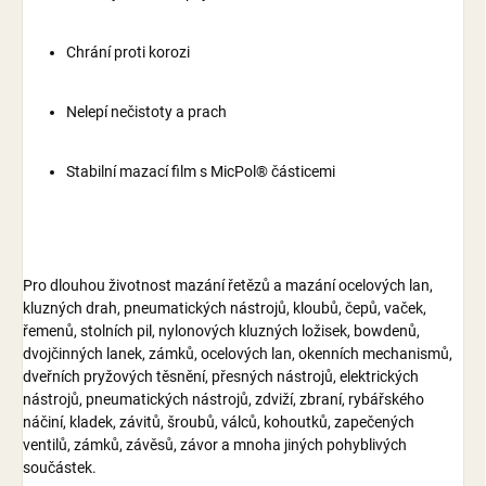
Chrání proti korozi
Nelepí nečistoty a prach
Stabilní mazací film s MicPol® částicemi
Pro dlouhou životnost mazání řetězů a mazání ocelových lan,
kluzných drah, pneumatických nástrojů, kloubů, čepů, vaček,
řemenů, stolních pil, nylonových kluzných ložisek, bowdenů,
dvojčinných lanek, zámků, ocelových lan, okenních mechanismů,
dveřních pryžových těsnění, přesných nástrojů, elektrických
nástrojů, pneumatických nástrojů, zdviží, zbraní, rybářského
náčiní, kladek, závitů, šroubů, válců, kohoutků, zapečených
ventilů, zámků, závěsů, závor a mnoha jiných pohyblivých
součástek.