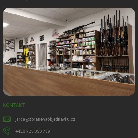
KONTAKT
jarda
@
zbranenaobjednavku.cz
+420 725 939 739