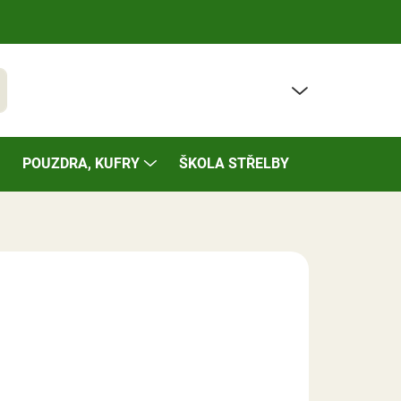
PRÁZDNÝ KOŠÍK
t
NÁKUPNÍ
KOŠÍK
POUZDRA, KUFRY
ŠKOLA STŘELBY
BAZÁREK