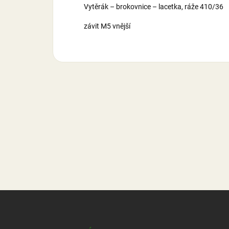
Vytěrák – brokovnice – lacetka, ráže 410/36
závit M5 vnější
Z
á
p