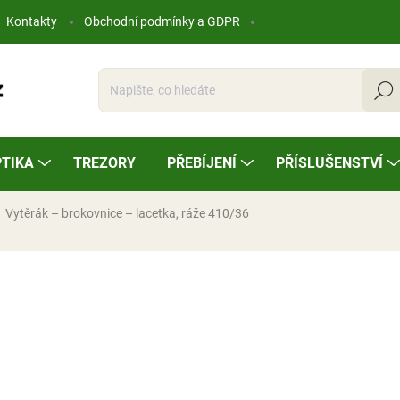
Kontakty
Obchodní podmínky a GDPR
Hleda
TIKA
TREZORY
PŘEBÍJENÍ
PŘÍSLUŠENSTVÍ
Vytěrák – brokovnice – lacetka, ráže 410/36
ocení
40 Kč
Měrná
SKLADEM
cena: