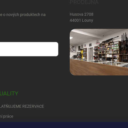
PRODEJNA
Husova 2708
ce o nových produktech na
44001 Louny
sobních údajů
UALITY
LATŇUJEME REZERVACE
ní práce
RED