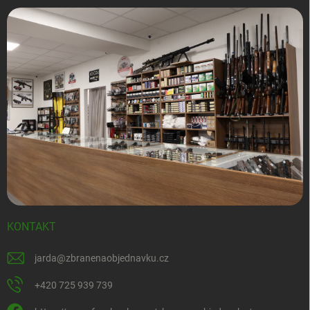
KONTAKT
jarda
@
zbranenaobjednavku.cz
+420 725 939 739