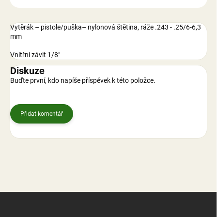
Vytěrák – pistole/puška– nylonová štětina, ráže .243 - .25/6-6,3
mm
Vnitřní závit 1/8″
Diskuze
Buďte první, kdo napíše příspěvek k této položce.
Přidat komentář
Z
á