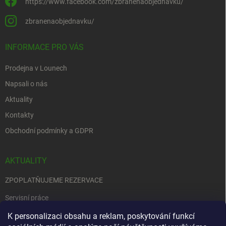
https://www.facebook.com/zbranenaobjednavku/
zbranenaobjednavku/
INFORMACE PRO VÁS
Prodejna v Lounech
Napsali o nás
Aktuality
Kontakty
Obchodní podmínky a GDPR
AKTUALITY
ZPOPLATŇUJEME REZERVACE
Servisní práce
EDENRED
K personalizaci obsahu a reklam, poskytování funkcí