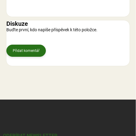
Diskuze
Buďte první, kdo napíše příspěvek k této položce.
Přidat komentář
Z
á
p
a
t
ODEBÍRAT NEWSLETTER