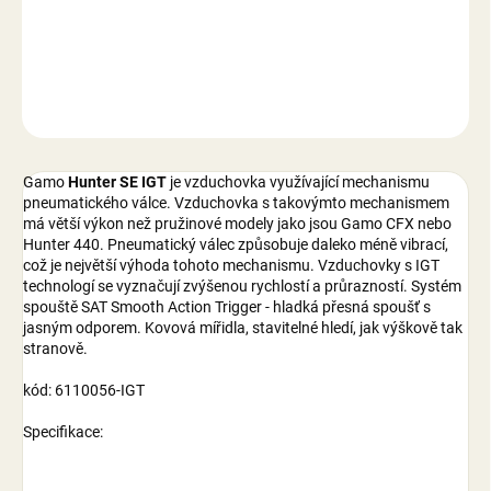
DETAILNÍ INFORMACE
ZEPTAT SE
Gamo
Hunter SE IGT
je vzduchovka využívající mechanismu
pneumatického válce. Vzduchovka s takovýmto mechanismem
má větší výkon než pružinové modely jako jsou Gamo CFX nebo
Hunter 440. Pneumatický válec způsobuje daleko méně vibrací,
což je největší výhoda tohoto mechanismu. Vzduchovky s IGT
technologí se vyznačují zvýšenou rychlostí a průrazností. Systém
spouště SAT Smooth Action Trigger - hladká přesná spoušť s
jasným odporem. Kovová mířidla, stavitelné hledí, jak výškově tak
stranově.
kód: 6110056-IGT
Specifikace: