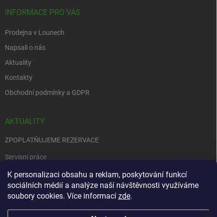
INFORMACE PRO VÁS
Prodejna v Lounech
Napsali o nás
Aktuality
Kontakty
Obchodní podmínky a GDPR
AKTUALITY
ZPOPLATŇUJEME REZERVACE
Servisní práce
EDENRED
K personalizaci obsahu a reklam, poskytování funkcí
sociálních médií a analýze naší návštěvnosti využíváme
Nemůžete se rozhodnout….
soubory cookies. Více informací
zde
.