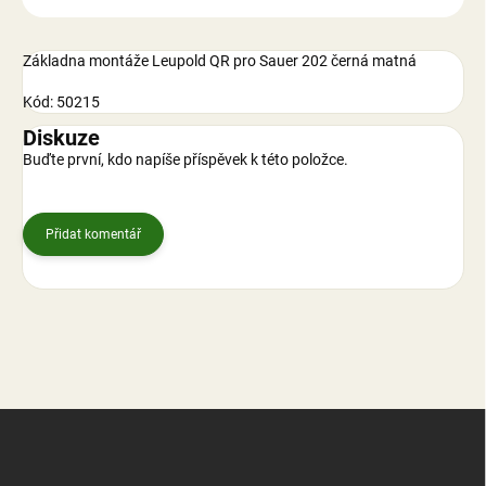
Základna montáže Leupold QR pro Sauer 202 černá matná
Kód: 50215
Diskuze
Buďte první, kdo napíše příspěvek k této položce.
Přidat komentář
Z
á
p