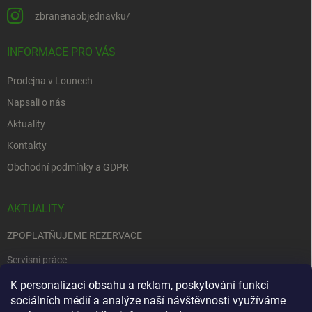
zbranenaobjednavku/
INFORMACE PRO VÁS
Prodejna v Lounech
Napsali o nás
Aktuality
Kontakty
Obchodní podmínky a GDPR
AKTUALITY
ZPOPLATŇUJEME REZERVACE
Servisní práce
EDENRED
K personalizaci obsahu a reklam, poskytování funkcí
sociálních médií a analýze naší návštěvnosti využíváme
Nemůžete se rozhodnout….