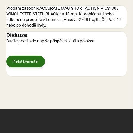
Prodám zásobník
ACCURATE MAG SHORT ACTION AICS .308
WINCHESTER STEEL BLACK na 10 ran. K prohlédnutí nebo
odběru na prodejně v Lounech, Husova 2708 Po, St, Čt, Pá 9-15
nebo po dohodě jindy.
Diskuze
Buďte první, kdo napíše příspěvek k této položce.
Přidat komentář
Z
á
p
a