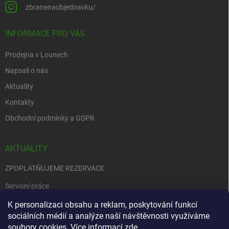
zbranenaobjednavku/
INFORMACE PRO VÁS
Prodejna v Lounech
Napsali o nás
Aktuality
Kontakty
Obchodní podmínky a GDPR
AKTUALITY
ZPOPLATŇUJEME REZERVACE
Servisní práce
EDENRED
K personalizaci obsahu a reklam, poskytování funkcí
sociálních médií a analýze naší návštěvnosti využíváme
Nemůžete se rozhodnout….
soubory cookies. Více informací
zde
.