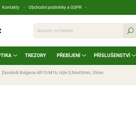
Kontakty
Obchodní podmínky a GDPR
Hleda
TIKA
TREZORY
PŘEBÍJENÍ
PŘÍSLUŠENSTVÍ
Zásobník Bulgaria AR15/M16, ráže 5,56x45mm, 35ran
ocení
525 Kč
Měrná
SKLADEM
cena: