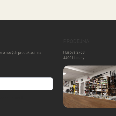
PRODEJNA
Husova 2708
ce o nových produktech na
44001 Louny
sobních údajů