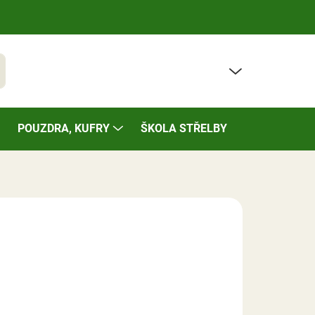
PRÁZDNÝ KOŠÍK
t
NÁKUPNÍ
KOŠÍK
POUZDRA, KUFRY
ŠKOLA STŘELBY
BAZÁREK