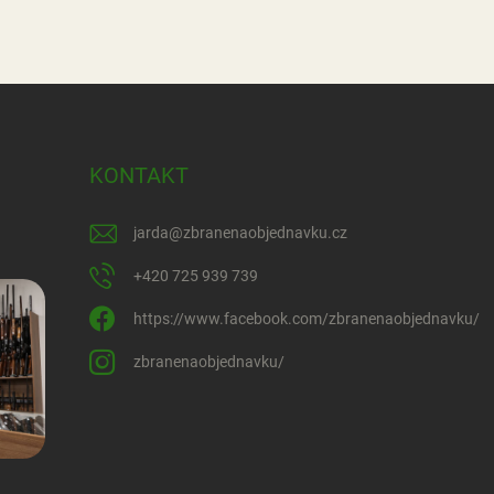
KONTAKT
jarda
@
zbranenaobjednavku.cz
+420 725 939 739
https://www.facebook.com/zbranenaobjednavku/
zbranenaobjednavku/