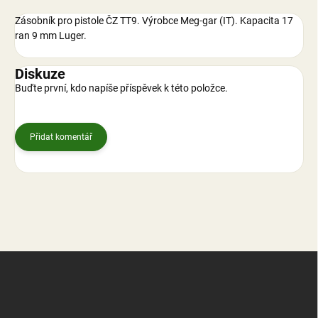
Zásobník pro pistole ČZ TT9. Výrobce Meg-gar (IT). Kapacita 17
ran 9 mm Luger.
Diskuze
Buďte první, kdo napíše příspěvek k této položce.
Přidat komentář
Z
á
p
a