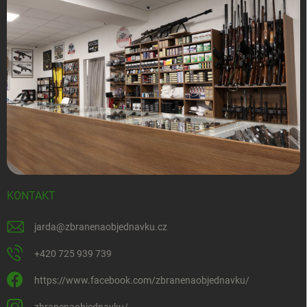
KONTAKT
jarda
@
zbranenaobjednavku.cz
+420 725 939 739
https://www.facebook.com/zbranenaobjednavku/
zbranenaobjednavku/