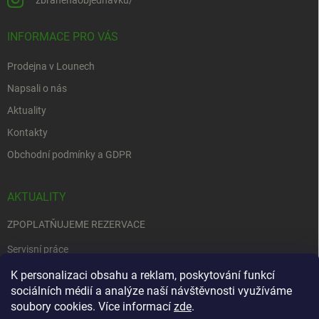
INFORMACE PRO VÁS
Prodejna v Lounech
Napsali o nás
Aktuality
Kontakty
Obchodní podmínky a GDPR
AKTUALITY
ZPOPLATŇUJEME REZERVACE
Servisní práce
EDENRED
K personalizaci obsahu a reklam, poskytování funkcí
sociálních médií a analýze naší návštěvnosti využíváme
Nemůžete se rozhodnout….
soubory cookies. Více informací
zde
.