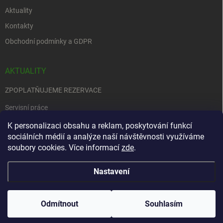
Aktuality
Kontakty
Obchodní podmínky a GDPR
AKTUALITY
ZPOPLATŇUJEME REZERVACE
Servisní práce
EDENRED
K personalizaci obsahu a reklam, poskytování funkcí
sociálních médií a analýze naší návštěvnosti využíváme
Nemůžete se rozhodnout….
soubory cookies. Více informací
zde
.
Nastavení
Copyright 2026
Zbraně na objednávku
. Všechna práva vyhrazena.
Upravit
nastavení cookies
Odmítnout
Souhlasím
Vytvořil Shoptet