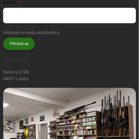
E-MAIL
Vložením e-mailu souhlasíte s
podmínkami ochrany osobních údajů
Přihlásit se
PRODEJNA
Husova 2708
44001 Louny