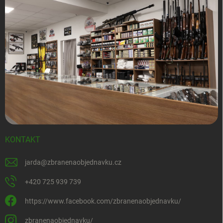
KONTAKT
jarda
@
zbranenaobjednavku.cz
+420 725 939 739
https://www.facebook.com/zbranenaobjednavku/
zbranenaobjednavku/