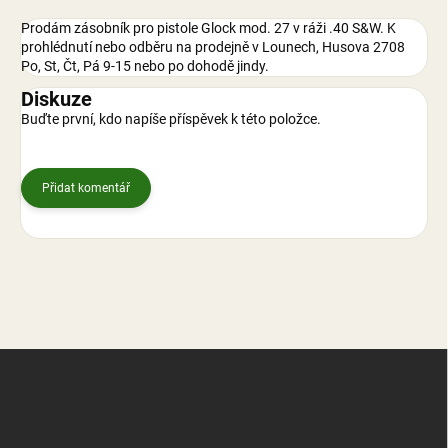
Prodám zásobník pro pistole Glock mod. 27 v ráži .40 S&W. K
prohlédnutí nebo odběru na prodejně v Lounech, Husova 2708
Po, St, Čt, Pá 9-15 nebo po dohodě jindy.
Diskuze
Buďte první, kdo napíše příspěvek k této položce.
Přidat komentář
Z
á
p
a
t