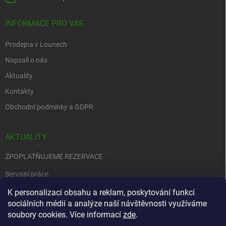
INFORMACE PRO VÁS
Prodejna v Lounech
Napsali o nás
Aktuality
Kontakty
Obchodní podmínky a GDPR
AKTUALITY
ZPOPLATŇUJEME REZERVACE
Servisní práce
EDENRED
K personalizaci obsahu a reklam, poskytování funkcí
sociálních médií a analýze naší návštěvnosti využíváme
Nemůžete se rozhodnout….
soubory cookies. Více informací
zde
.