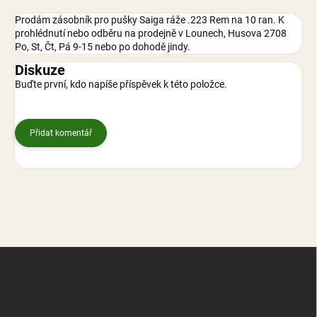
Prodám zásobník pro pušky Saiga ráže .223 Rem na 10 ran. K
prohlédnutí nebo odběru na prodejně v Lounech, Husova 2708
Po, St, Čt, Pá 9-15 nebo po dohodě jindy.
Diskuze
Buďte první, kdo napíše příspěvek k této položce.
Přidat komentář
Z
á
p
a
t