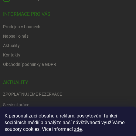
INFORMACE PRO VÁS
Prodejna v Lounech
Napsali o nás
Aktuality
Kontakty
Obchodní podmínky a GDPR
AKTUALITY
ZPOPLATŇUJEME REZERVACE
Servisní práce
EDENRED
K personalizaci obsahu a reklam, poskytování funkcí
sociálních médií a analýze naší návštěvnosti využíváme
Nemůžete se rozhodnout….
soubory cookies. Více informací
zde
.