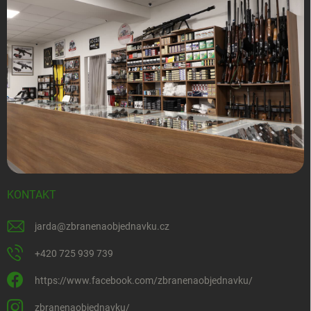
KONTAKT
jarda
@
zbranenaobjednavku.cz
+420 725 939 739
https://www.facebook.com/zbranenaobjednavku/
zbranenaobjednavku/