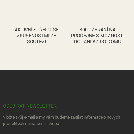
ý
p
i
s
u
AKTIVNÍ STŘELCI SE
800+ ZBRANÍ NA
ZKUŠENOSTMI ZE
PRODEJNĚ S MOŽNOSTÍ
SOUTĚŽÍ
DODÁNÍ AŽ DO DOMU
Z
á
p
a
t
í
ODEBÍRAT NEWSLETTER
Vložte svůj e-mail a my vám budeme zasílat informace o nových
produktech na našem e-shopu.