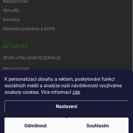
Napsali o nás
Aktuality
Kontakty
Obchodní podmínky a GDPR
AKTUALITY
ZPOPLATŇUJEME REZERVACE
Servisní práce
K personalizaci obsahu a reklam, poskytování funkcí
EDENRED
sociálních médií a analýze naší návštěvnosti využíváme
Nemůžete se rozhodnout….
soubory cookies. Více informací
zde
.
Nastavení
Copyright 2026
Zbraně na objednávku
. Všechna práva vyhrazena.
Upravit
nastavení cookies
Odmítnout
Souhlasím
Vytvořil Shoptet