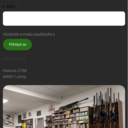
E-MAIL
Vložením e-mailu souhlasíte s
podmínkami ochrany osobních údajů
Přihlásit se
PRODEJNA
Husova 2708
44001 Louny