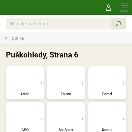
Přejít
na
obsah
Hledat
Optika
Puškohledy
, Strana 6
Arken
Falcon
Fomei
GPO
Sig Sauer
Konus