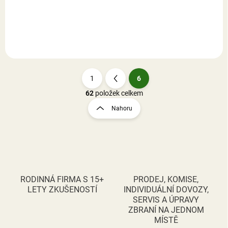
Do košíku
Do košíku
1
6
S
t
62
položek celkem
O
r
v
Nahoru
á
l
á
n
d
k
a
o
c
v
í
á
p
RODINNÁ FIRMA S 15+
PRODEJ, KOMISE,
n
r
LETY ZKUŠENOSTÍ
INDIVIDUÁLNÍ DOVOZY,
v
í
SERVIS A ÚPRAVY
k
ZBRANÍ NA JEDNOM
y
MÍSTĚ
v