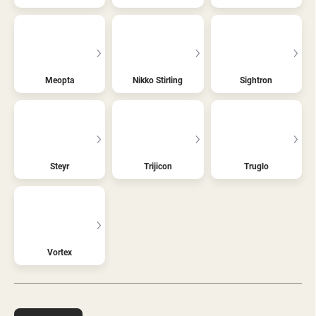
Meopta
Nikko Stirling
Sightron
Steyr
Trijicon
Truglo
Vortex
Ř